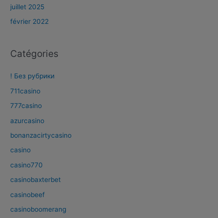
juillet 2025
février 2022
Catégories
! Без рубрики
711casino
777casino
azurcasino
bonanzacirtycasino
casino
casino770
casinobaxterbet
casinobeef
casinoboomerang