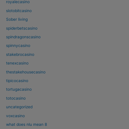
royalecasino
slotobitcasino
Sober living
spiderbetscasino
spindragonscasino
spinnycasino
stakebrocasino
tenexcasino
thestakehousecasino
tipicocasino
tortugacasino
totocasino
uncategorized
voxcasino
what does nlu mean 8