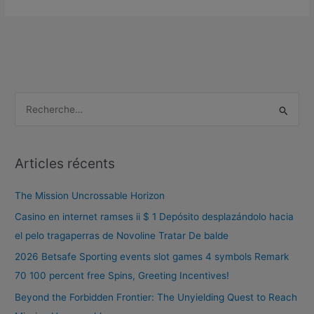
casino
legal
R
e
c
h
Articles récents
e
The Mission Uncrossable Horizon
r
c
Casino en internet ramses ii $ 1 Depósito desplazándolo hacia
h
el pelo tragaperras de Novoline Tratar De balde
e
2026 Betsafe Sporting events slot games 4 symbols Remark
r
70 100 percent free Spins, Greeting Incentives!
Beyond the Forbidden Frontier: The Unyielding Quest to Reach
: