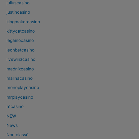
juliuscasino
justincasino
kingmakercasino
kittycatcasino
legainocasino
leonbetcasino
livewinzcasino
madnixcasino
malinacasino
monoplaycasino
mrplaycasino
n1casino
NEW
News
Non classé