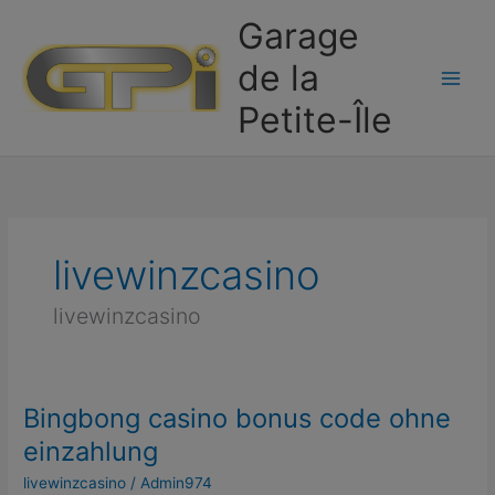
Aller
Garage
au
contenu
de la
Petite-Île
livewinzcasino
livewinzcasino
Bingbong casino bonus code ohne
einzahlung
livewinzcasino
/
Admin974