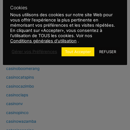
777casino
Cookies
Nous utilisons des cookies sur notre site Web pour
azurcasino
vous offrir l'expérience la plus pertinente en
bonanzacirtycasino
mémorisant vos préférences et les visites répétées.
En cliquant sur «Accepter», vous consentez à
casino
l'utilisation de TOUS les cookies. Voir nos
Conditions générales d'utilisation
.
casino770
casinobaxterbet
Gérer vos Préférences
Tout Accepter
REFUSER
casinobeef
casinoboomerang
casinocatspins
casinocazimbo
casinoclaps
casinonv
casinopinco
casinowazamba