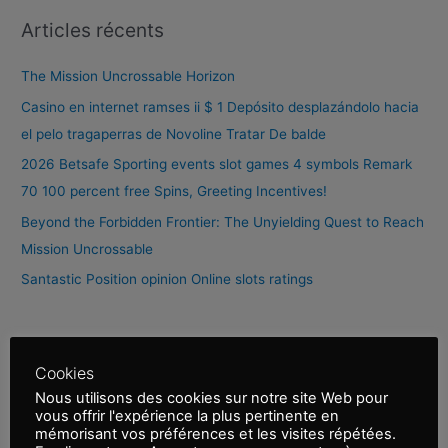
h
Articles récents
e
The Mission Uncrossable Horizon
r
c
Casino en internet ramses ii $ 1 Depósito desplazándolo hacia
h
el pelo tragaperras de Novoline Tratar De balde
e
2026 Betsafe Sporting events slot games 4 symbols Remark
r
70 100 percent free Spins, Greeting Incentives!
Beyond the Forbidden Frontier: The Unyielding Quest to Reach
:
Mission Uncrossable
Santastic Position opinion Online slots ratings
Archives
Cookies
janvier 2026
Nous utilisons des cookies sur notre site Web pour
vous offrir l'expérience la plus pertinente en
décembre 2025
mémorisant vos préférences et les visites répétées.