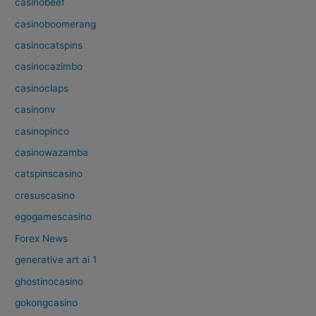
casinobeef
casinoboomerang
casinocatspins
casinocazimbo
casinoclaps
casinonv
casinopinco
casinowazamba
catspinscasino
cresuscasino
egogamescasino
Forex News
generative art ai 1
ghostinocasino
gokongcasino