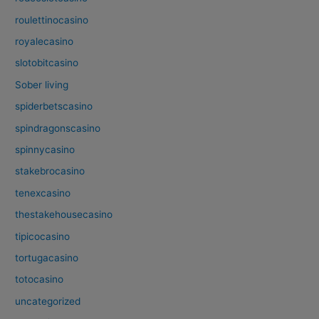
roulettinocasino
royalecasino
slotobitcasino
Sober living
spiderbetscasino
spindragonscasino
spinnycasino
stakebrocasino
tenexcasino
thestakehousecasino
tipicocasino
tortugacasino
totocasino
uncategorized