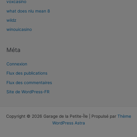
voxcasino
what does nlu mean 8
wildz
winouicasino
Méta
Connexion
Flux des publications
Flux des commentaires
Site de WordPress-FR
Copyright © 2026 Garage de la Petite-Île | Propulsé par
Thème
WordPress Astra