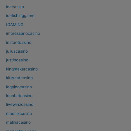
icecasino
icefishinggame
IGAMING
impressariocasino
instantcasino
juliuscasino
justincasino
kingmakercasino
kittycatcasino
legainocasino
leonbetcasino
livewinzcasino
madnixcasino
malinacasino