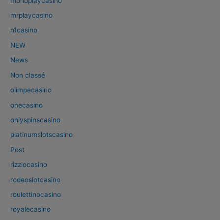
monoplaycasino
mrplaycasino
n1casino
NEW
News
Non classé
olimpecasino
onecasino
onlyspinscasino
platinumslotscasino
Post
rizziocasino
rodeoslotcasino
roulettinocasino
royalecasino