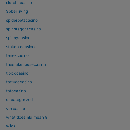
slotobitcasino
Sober living
spiderbetscasino
spindragonscasino
spinnycasino
stakebrocasino
tenexcasino
thestakehousecasino
tipicocasino
tortugacasino
totocasino
uncategorized
voxcasino
what does nlu mean 8
wildz