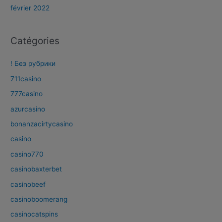
février 2022
Catégories
! Без рубрики
711casino
777casino
azurcasino
bonanzacirtycasino
casino
casino770
casinobaxterbet
casinobeef
casinoboomerang
casinocatspins