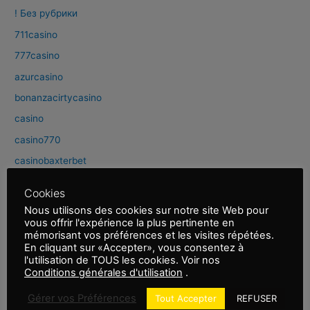
! Без рубрики
711casino
777casino
azurcasino
bonanzacirtycasino
casino
casino770
casinobaxterbet
casinobeef
Cookies
casinoboomerang
Nous utilisons des cookies sur notre site Web pour
vous offrir l'expérience la plus pertinente en
casinocatspins
mémorisant vos préférences et les visites répétées.
casinocazimbo
En cliquant sur «Accepter», vous consentez à
l'utilisation de TOUS les cookies. Voir nos
casinoclaps
Conditions générales d'utilisation
.
casinonv
Gérer vos Préférences
Tout Accepter
REFUSER
casinopinco