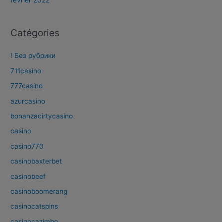
Catégories
! Без рубрики
711casino
777casino
azurcasino
bonanzacirtycasino
casino
casino770
casinobaxterbet
casinobeef
casinoboomerang
casinocatspins
casinocazimbo