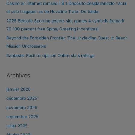
c
Casino en internet ramses ii $ 1 Depósito desplazándolo hacia
h
el pelo tragaperras de Novoline Tratar De balde
e
2026 Betsafe Sporting events slot games 4 symbols Remark
r
70 100 percent free Spins, Greeting Incentives!
Beyond the Forbidden Frontier: The Unyielding Quest to Reach
:
Mission Uncrossable
Santastic Position opinion Online slots ratings
Archives
janvier 2026
décembre 2025
novembre 2025
septembre 2025
juillet 2025
février 2022