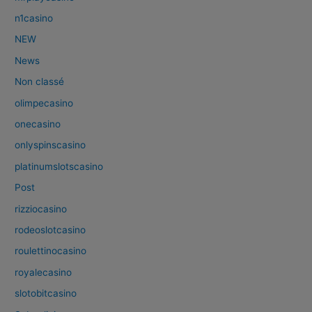
n1casino
NEW
News
Non classé
olimpecasino
onecasino
onlyspinscasino
platinumslotscasino
Post
rizziocasino
rodeoslotcasino
roulettinocasino
royalecasino
slotobitcasino