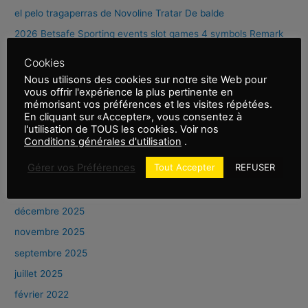
h
el pelo tragaperras de Novoline Tratar De balde
e
2026 Betsafe Sporting events slot games 4 symbols Remark
r
70 100 percent free Spins, Greeting Incentives!
Cookies
Beyond the Forbidden Frontier: The Unyielding Quest to Reach
Nous utilisons des cookies sur notre site Web pour
:
vous offrir l'expérience la plus pertinente en
Mission Uncrossable
mémorisant vos préférences et les visites répétées.
Santastic Position opinion Online slots ratings
En cliquant sur «Accepter», vous consentez à
l'utilisation de TOUS les cookies. Voir nos
Conditions générales d'utilisation
.
Archives
Gérer vos Préférences
Tout Accepter
REFUSER
janvier 2026
décembre 2025
novembre 2025
septembre 2025
juillet 2025
février 2022