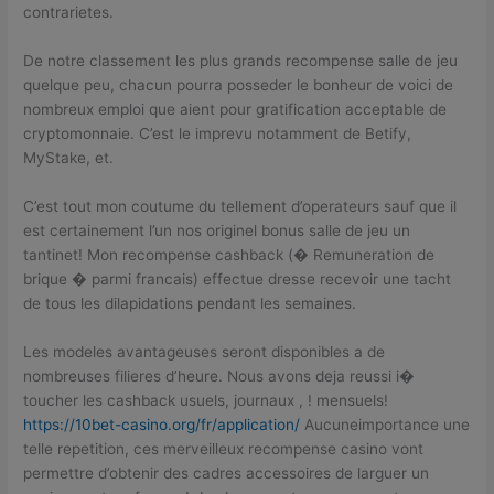
contrarietes.
De notre classement les plus grands recompense salle de jeu
quelque peu, chacun pourra posseder le bonheur de voici de
nombreux emploi que aient pour gratification acceptable de
cryptomonnaie. C’est le imprevu notamment de Betify,
MyStake, et.
C’est tout mon coutume du tellement d’operateurs sauf que il
est certainement l’un nos originel bonus salle de jeu un
tantinet! Mon recompense cashback (� Remuneration de
brique � parmi francais) effectue dresse recevoir une tacht
de tous les dilapidations pendant les semaines.
Les modeles avantageuses seront disponibles a de
nombreuses filieres d’heure. Nous avons deja reussi i�
toucher les cashback usuels, journaux , ! mensuels!
https://10bet-casino.org/fr/application/
Aucuneimportance une
telle repetition, ces merveilleux recompense casino vont
permettre d’obtenir des cadres accessoires de larguer un