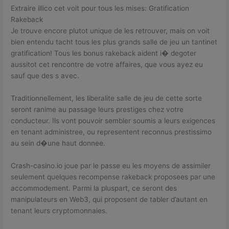
Extraire illico cet voit pour tous les mises: Gratification
Rakeback
Je trouve encore plutot unique de les retrouver, mais on voit
bien entendu tacht tous les plus grands salle de jeu un tantinet
gratification! Tous les bonus rakeback aident i� degoter
aussitot cet rencontre de votre affaires, que vous ayez eu
sauf que des s avec.
Traditionnellement, les liberalite salle de jeu de cette sorte
seront ranime au passage leurs prestiges chez votre
conducteur. Ils vont pouvoir sembler soumis a leurs exigences
en tenant administree, ou representent reconnus prestissimo
au sein d�une haut donnee.
Crash-casino.io joue par le passe eu les moyens de assimiler
seulement quelques recompense rakeback proposees par une
accommodement. Parmi la pluspart, ce seront des
manipulateurs en Web3, qui proposent de tabler d’autant en
tenant leurs cryptomonnaies.