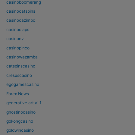
casinoboomerang
casinocatspins
casinocazimbo
casinoclaps
casinonv
casinopinco
casinowazamba
catspinscasino
cresuscasino
egogamescasino
Forex News
generative art ai 1
ghostinocasino
gokongcasino
goldwincasino