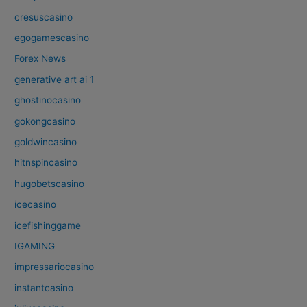
cresuscasino
egogamescasino
Forex News
generative art ai 1
ghostinocasino
gokongcasino
goldwincasino
hitnspincasino
hugobetscasino
icecasino
icefishinggame
IGAMING
impressariocasino
instantcasino