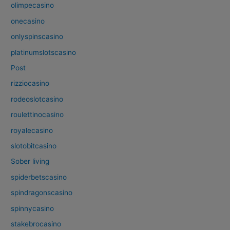
olimpecasino
onecasino
onlyspinscasino
platinumslotscasino
Post
rizziocasino
rodeoslotcasino
roulettinocasino
royalecasino
slotobitcasino
Sober living
spiderbetscasino
spindragonscasino
spinnycasino
stakebrocasino