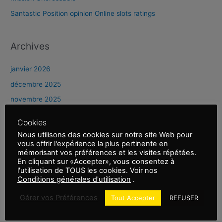
Santastic Position opinion Online slots ratings
Archives
janvier 2026
décembre 2025
novembre 2025
septembre 2025
Cookies
juillet 2025
Nous utilisons des cookies sur notre site Web pour
vous offrir l'expérience la plus pertinente en
février 2022
mémorisant vos préférences et les visites répétées.
En cliquant sur «Accepter», vous consentez à
l'utilisation de TOUS les cookies. Voir nos
Catégories
Conditions générales d'utilisation
.
Gérer vos Préférences
Tout Accepter
REFUSER
! Без рубрики
711casino