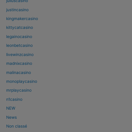
juliuscasino
justincasino
kingmakercasino
kittycatcasino
legainocasino
leonbetcasino
livewinzcasino
madnixcasino
malinacasino
monoplaycasino
mrplaycasino
n1casino
NEW
News
Non classé