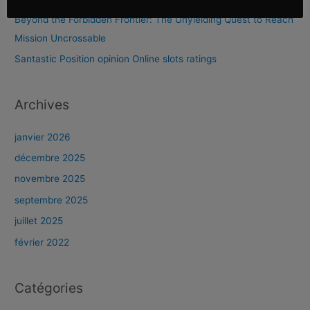
Beyond the Forbidden Frontier: The Unyielding Quest to Reach
:
Mission Uncrossable
Santastic Position opinion Online slots ratings
Archives
janvier 2026
décembre 2025
novembre 2025
septembre 2025
juillet 2025
février 2022
Catégories