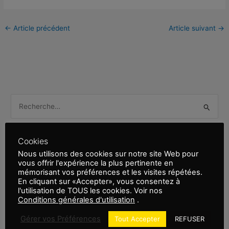
←
Article précédent
Article suivant
→
R
e
c
Cookies
h
Articles récents
Nous utilisons des cookies sur notre site Web pour
e
vous offrir l'expérience la plus pertinente en
The Mission Uncrossable Horizon
r
mémorisant vos préférences et les visites répétées.
En cliquant sur «Accepter», vous consentez à
c
Casino en internet ramses ii $ 1 Depósito desplazándolo hacia
l'utilisation de TOUS les cookies. Voir nos
h
el pelo tragaperras de Novoline Tratar De balde
Conditions générales d'utilisation
.
e
2026 Betsafe Sporting events slot games 4 symbols Remark
Gérer vos Préférences
Tout Accepter
REFUSER
r
70 100 percent free Spins, Greeting Incentives!