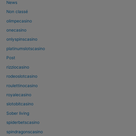
News
Non classé
olimpecasino
onecasino
onlyspinscasino
platinumslotscasino
Post
rizziocasino
rodeoslotcasino
roulettinocasino
royalecasino
slotobitcasino
Sober living
spiderbetscasino
spindragonscasino