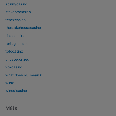
spinnycasino
stakebrocasino
tenexcasino
thestakehousecasino
tipicocasino
tortugacasino
totocasino
uncategorized
voxcasino
what does nlu mean 8
wildz
winouicasino
Méta